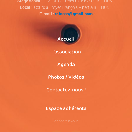
Siège social :
273 rue de l’Université 62400 BETHUNE
Local :
Cours au foyer François Albert à BETHUNE
E-mail :
rnfasso@gmail.com
Accueil
L'association
Agenda
Photos / Vidéos
Contactez-nous !
Espace adhérents
Connectez-vous !